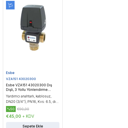
Esbe
VZA151 43020300
Esbe VZA151 43020300 Dış
Dişli, 3 Yollu Yönlendirme
Vanası, DN20 (3/4'')
Yardımcı anahtarlı, kablosuz,
DN20 (3/4''), PN16, Kvs: 6.5, dış
dişli, çalışma sıcaklığı: -20...150
%50
€90,00
°C, On/Off kontrol
€45,00
+ KDV
Sepete Ekle