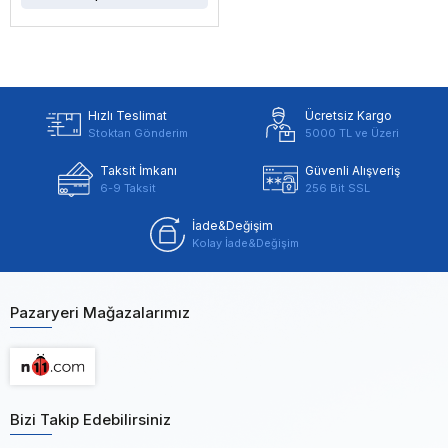
Hızlı Teslimat
Ücretsiz Kargo
Stoktan Gönderim
5000 TL ve Üzeri
Taksit İmkanı
Güvenli Alışveriş
6-9 Taksit
256 Bit SSL
İade&Değişim
Kolay İade&Değişim
Pazaryeri Mağazalarımız
Bizi Takip Edebilirsiniz