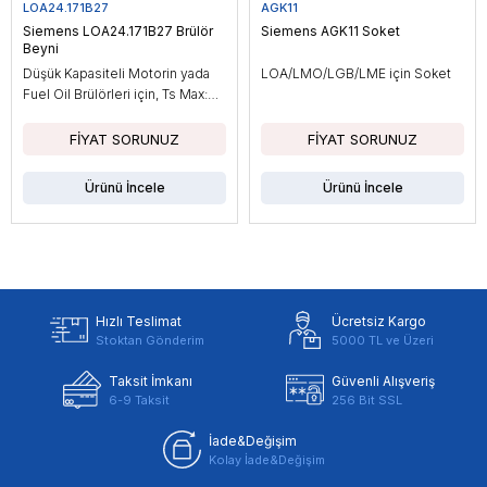
LOA24.171B27
AGK11
Siemens LOA24.171B27 Brülör
Siemens AGK11 Soket
Beyni
Düşük Kapasiteli Motorin yada
LOA/LMO/LGB/LME için Soket
Fuel Oil Brülörleri için, Ts Max:
10sn
Ürünü İncele
Ürünü İncele
Hızlı Teslimat
Ücretsiz Kargo
Stoktan Gönderim
5000 TL ve Üzeri
Taksit İmkanı
Güvenli Alışveriş
6-9 Taksit
256 Bit SSL
İade&Değişim
Kolay İade&Değişim