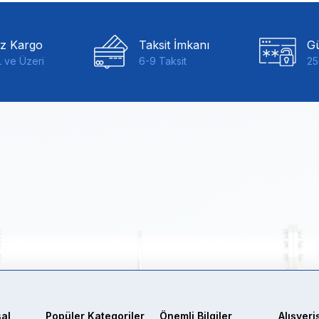
iz Kargo
Taksit İmkanı
Gü
 ve Üzeri
6-9 Taksit
25
al
Popüler Kategoriler
Önemli Bilgiler
Alışveri