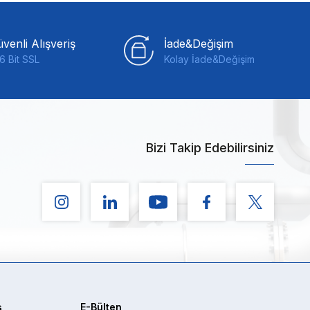
venli Alışveriş
İade&Değişim
6 Bit SSL
Kolay İade&Değişim
Bizi Takip Edebilirsiniz
ş
E-Bülten