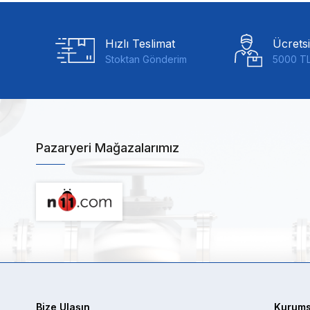
Hızlı Teslimat
Ücrets
Stoktan Gönderim
5000 TL
Pazaryeri Mağazalarımız
Bize Ulaşın
Kurums