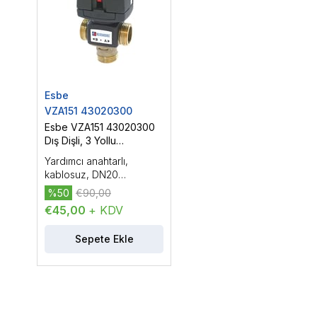
Esbe
VZA151 43020300
Esbe VZA151 43020300
Dış Dişli, 3 Yollu
Yönlendirme Vanası,
Yardımcı anahtarlı,
DN20 (3/4'')
kablosuz, DN20
(3/4''), PN16, Kvs: 6.5, dış
%50
€90,00
dişli, çalışma sıcaklığı:
€45,00
+ KDV
-20...150 °C, On/Off
kontrol
Sepete Ekle