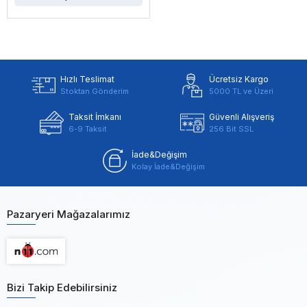
Hızlı Teslimat
Ücretsiz Kargo
Stoktan Gönderim
5000 TL ve Üzeri
Taksit İmkanı
Güvenli Alışveriş
6-9 Taksit
256 Bit SSL
İade&Değişim
Kolay İade&Değişim
Pazaryeri Mağazalarımız
Bizi Takip Edebilirsiniz