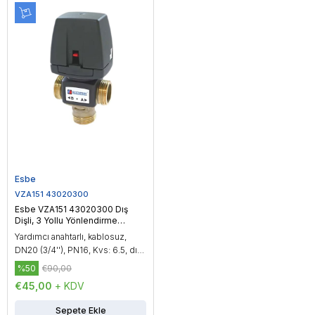
Esbe
VZA151 43020300
Esbe VZA151 43020300 Dış
Dişli, 3 Yollu Yönlendirme
Vanası, DN20 (3/4'')
Yardımcı anahtarlı, kablosuz,
DN20 (3/4''), PN16, Kvs: 6.5, dış
dişli, çalışma sıcaklığı: -20...150
%50
€90,00
°C, On/Off kontrol
€45,00
+ KDV
Sepete Ekle