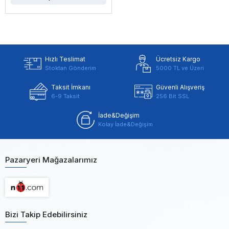
Hızlı Teslimat
Ücretsiz Kargo
Stoktan Gönderim
5000 TL ve Üzeri
Taksit İmkanı
Güvenli Alışveriş
6-9 Taksit
256 Bit SSL
İade&Değişim
Kolay İade&Değişim
Pazaryeri Mağazalarımız
Bizi Takip Edebilirsiniz