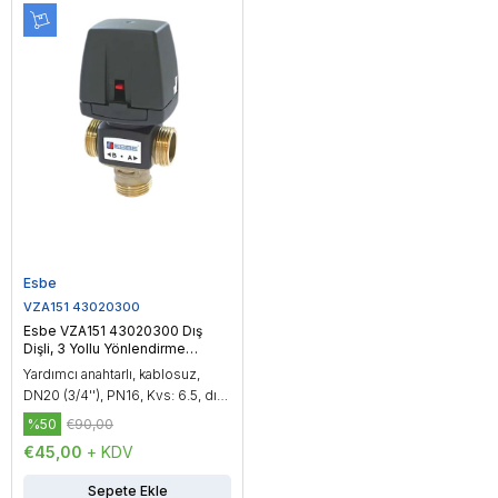
Esbe
VZA151 43020300
Esbe VZA151 43020300 Dış
Dişli, 3 Yollu Yönlendirme
Vanası, DN20 (3/4'')
Yardımcı anahtarlı, kablosuz,
DN20 (3/4''), PN16, Kvs: 6.5, dış
dişli, çalışma sıcaklığı: -20...150
%50
€90,00
°C, On/Off kontrol
€45,00
+ KDV
Sepete Ekle