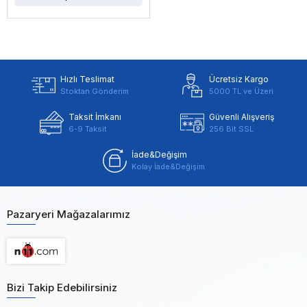
Hızlı Teslimat
Ücretsiz Kargo
Stoktan Gönderim
5000 TL ve Üzeri
Taksit İmkanı
Güvenli Alışveriş
6-9 Taksit
256 Bit SSL
İade&Değişim
Kolay İade&Değişim
Pazaryeri Mağazalarımız
Bizi Takip Edebilirsiniz