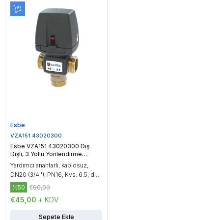
Esbe
VZA151 43020300
Esbe VZA151 43020300 Dış
Dişli, 3 Yollu Yönlendirme
Vanası, DN20 (3/4'')
Yardımcı anahtarlı, kablosuz,
DN20 (3/4''), PN16, Kvs: 6.5, dış
dişli, çalışma sıcaklığı: -20...150
%50
€90,00
°C, On/Off kontrol
€45,00
+ KDV
Sepete Ekle