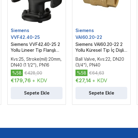
Siemens
Siemens
VVF42.40-25
VAI60.20-22
Siemens VVF42.40-25 2
Siemens VAI60.20-22 2
Yollu Lineer Tip Flanşlı
Yollu Küresel Tip İç Dişli
Vana Gövdesi, DN40 (1
Vana Gövdesi, DN20
Kvs:25, Stroke(mil):20mm,
Ball Valve, Kvs:22, DN20
1/2"), PN16
(3/4"), PN40
DN40 (1 1/2"), PN16
(3/4"), PN40
%58
€428,00
%58
€64,63
€179,76
+ KDV
€27,14
+ KDV
Sepete Ekle
Sepete Ekle