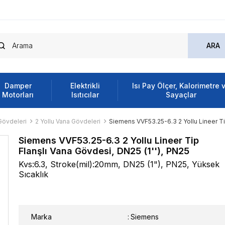
Damper
Elektrikli
Isı Pay Ölçer, Kalorimetre 
Motorları
Isıtıcılar
Sayaçlar
Gövdeleri
2 Yollu Vana Gövdeleri
Siemens VVF53.25-6.3 2 Yollu Lineer Tip
Siemens VVF53.25-6.3 2 Yollu Lineer Tip
Flanşlı Vana Gövdesi, DN25 (1''), PN25
Kvs:6.3, Stroke(mil):20mm, DN25 (1"), PN25, Yüksek
Sıcaklık
Marka
:
Siemens