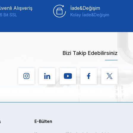
venli Alışveriş
İade&Değişim
6 Bit SSL
Kolay İade&Değişim
Bizi Takip Edebilirsiniz
ş
E-Bülten