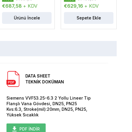
€687,58
+ KDV
€629,16
+ KDV
€5
Ürünü İncele
Sepete Ekle
DATA SHEET
TEKNİK DOKÜMAN
Siemens VVF53.25-6.3 2 Yollu Lineer Tip
Flanşlı Vana Gövdesi, DN25, PN25
Kvs:6.3, Stroke(mil):20mm, DN25, PN25,
Yüksek Sıcaklık
PDF İNDİR