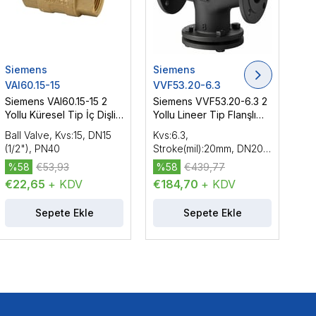
Siemens
Siemens
Si
VAI60.15-15
VVF53.20-6.3
VV
Siemens VAI60.15-15 2
Siemens VVF53.20-6.3 2
Si
Yollu Küresel Tip İç Dişli
Yollu Lineer Tip Flanşlı
Yol
Vana Gövdesi, DN15
Vana Gövdesi, DN20
Va
Ball Valve, Kvs:15, DN15
Kvs:6.3,
Kvs
(1/2"), PN40
(3/4"), PN25
1/4
(1/2"), PN40
Stroke(mil):20mm, DN20
DN3
(3/4"), PN25, Yüksek
Yük
%58
€53,93
%58
€439,77
%
Sıcaklık
€22,65
+ KDV
€184,70
+ KDV
€2
Sepete Ekle
Sepete Ekle