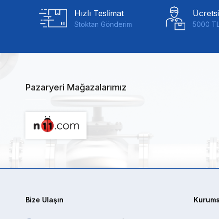
Hızlı Teslimat
Ücrets
Stoktan Gönderim
5000 TL
Pazaryeri Mağazalarımız
Bize Ulaşın
Kurums