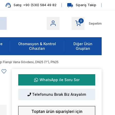
Satış: +90 (530) 584 49 82
Sipariş Takip
0
Sepetim
ve
Otomasyon & Kontrol
Diğer Ürün
Cihazları
Grupları
 Flanşlı Vana Gövdesi, DN25 (1''), PN25
WhatsApp ile Soru Sor
Telefonunu Bırak Biz Arayalım
Toptan ürün siparişleri için