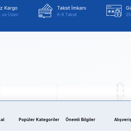
iz Kargo
Taksit İmkanı
Gü
 ve Üzeri
6-9 Taksit
25
al
Popüler Kategoriler
Önemli Bilgiler
Alışveri