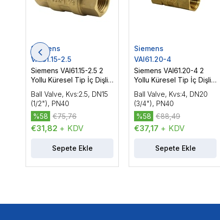
Siemens
Siemens
VAI61.15-2.5
VAI61.20-4
Siemens VAI61.15-2.5 2
Siemens VAI61.20-4 2
Yollu Küresel Tip İç Dişli
Yollu Küresel Tip İç Dişli
Vana Gövdesi, DN15
Vana Gövdesi, DN20
Ball Valve, Kvs:2.5, DN15
Ball Valve, Kvs:4, DN20
(1/2"), PN40
(3/4"), PN40
(1/2"), PN40
(3/4"), PN40
%58
€75,76
%58
€88,49
€31,82
+ KDV
€37,17
+ KDV
Sepete Ekle
Sepete Ekle