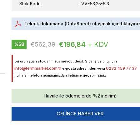
Stok Kodu
VVF53.25-6.3
Teknik dokümana (DataSheet) ulaşmak için tıklayını
€196,84
+ KDV
€562,39
%
58
İndirim
Bu ürün şuan stoklarımızda mevcut değil. Sipariş ve bilgi için
info@termmarket.com.tr
0232 459 77 37
e-posta adresinden veya
numaralı telefon numaramızdan iletişime geçebilirsiniz
Havale ile ödemelerde %2 indirim!
GELINCE HABER VER