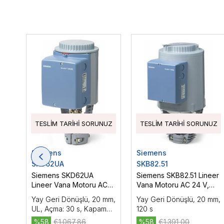
TESLIM TARIHI SORUNUZ
TESLIM TARIHI SORUNUZ
Siemens
Siemens
SKD62UA
SKB82.51
Siemens SKD62UA
Siemens SKB82.51 Lineer
Lineer Vana Motoru AC
Vana Motoru AC 24 V,
24 V, DC 0...10 V/4...20
3P, Yüzer Kontrol, 2800
Yay Geri Dönüşlü, 20 mm,
Yay Geri Dönüşlü, 20 mm,
mA, Oransal Kontrol, 1000
N
UL, Açma: 30 s, Kapama:
120 s
N
15 s
%58
€1.067,86
%58
€1.391,00