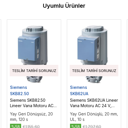
Uyumlu Ürünler
TESLIM TARIHI SORUNUZ
TESLIM TARIHI SORUNUZ
Siemens
Siemens
SKB82.50
SKB62UA
Siemens SKB82.50
Siemens SKB62UA Lineer
Lineer Vana Motoru AC
Vana Motoru AC 24 V,
24 V, 3P, Yüzer Kontrol,
DC 0...10 V/4...20 mA,
Yay Geri Dönüşsüz, 20
Yay Geri Dönüşlü, 20 mm,
2800 N
Oransal Kontrol, 2800 N
mm, 120 s
UL, 10 s
%58
€1.155,60
%58
€1.797,60