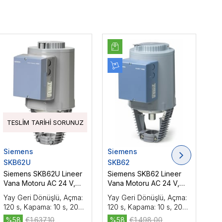
TESLIM TARIHI SORUNUZ
Siemens
Siemens
Si
SKB62U
SKB62
SK
Siemens SKB62U Lineer
Siemens SKB62 Lineer
Si
Vana Motoru AC 24 V,
Vana Motoru AC 24 V,
Va
DC 0...10 V/4...20 mA,
DC 0...10 V/4...20 mA,
DC 
Yay Geri Dönüşlü, Açma:
Yay Geri Dönüşlü, Açma:
Ya
Oransal Kontrol, 2800 N
Oransal Kontrol, 2800 N
Ora
120 s, Kapama: 10 s, 20
120 s, Kapama: 10 s, 20
Açm
mm, UL
mm
s,
%58
€1.637,10
%58
€1.498,00
%