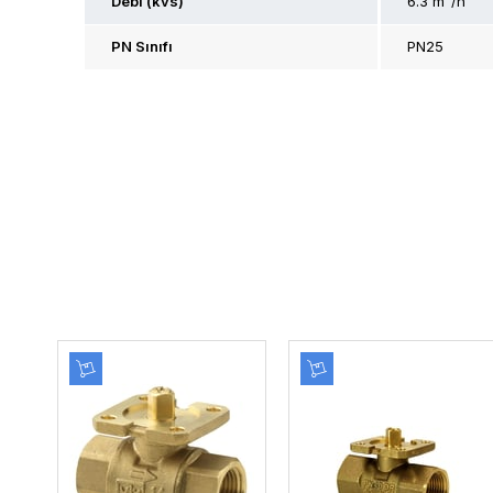
Debi (kvs)
6.3 m³/h
PN Sınıfı
PN25