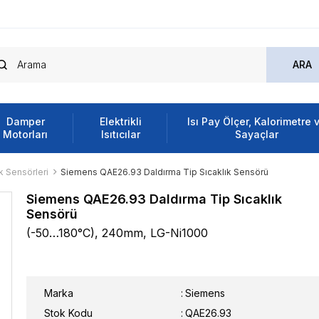
Damper
Elektrikli
Isı Pay Ölçer, Kalorimetre 
Motorları
Isıtıcılar
Sayaçlar
k Sensörleri
Siemens QAE26.93 Daldırma Tip Sıcaklık Sensörü
Siemens QAE26.93 Daldırma Tip Sıcaklık
Sensörü
(-50…180°C), 240mm, LG-Ni1000
Marka
:
Siemens
Stok Kodu
QAE26.93