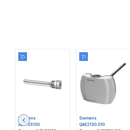
Siemens
Siemens
ALT-SS100
QAE2130.010