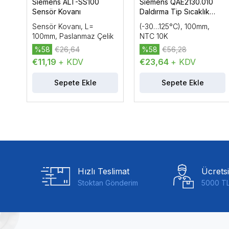
Siemens ALT-SS100
Siemens QAE2130.010
Sensör Kovanı
Daldırma Tip Sıcaklık
Sensörü
Sensör Kovanı, L=
(-30…125°C), 100mm,
100mm, Paslanmaz Çelik
NTC 10K
%58
€26,64
%58
€56,28
€11,19
+ KDV
€23,64
+ KDV
Sepete Ekle
Sepete Ekle
Hızlı Teslimat
Ücrets
Stoktan Gönderim
5000 TL