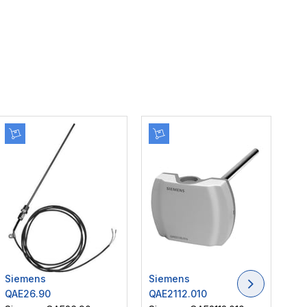
Siemens
Siemens
Si
QAE26.90
QAE2112.010
QA