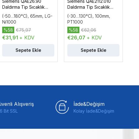
Siemens QAE26.90
Siemens QAE2112.010
Si
Daldırma Tip Sıcaklık
Daldırma Tip Sıcaklık
Dal
Sensörü
Sensörü
Se
(-50…180°C), 65mm, LG-
(-30…130°C), 100mm,
(-
Ni1000
PT1000
PT
%58
€75,97
%58
€62,06
%
€31,91
+ KDV
€26,07
+ KDV
€2
Sepete Ekle
Sepete Ekle
venli Alışveriş
İade&Değişim
6 Bit SSL
Kolay İade&Değişim