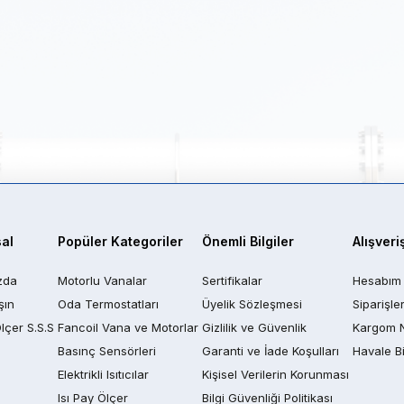
al
Popüler Kategoriler
Önemli Bilgiler
Alışveri
zda
Motorlu Vanalar
Sertifikalar
Hesabım
şın
Oda Termostatları
Üyelik Sözleşmesi
Siparişle
Ölçer S.S.S
Fancoil Vana ve Motorlar
Gizlilik ve Güvenlik
Kargom 
Basınç Sensörleri
Garanti ve İade Koşulları
Havale Bi
Elektrikli Isıtıcılar
Kişisel Verilerin Korunması
Isı Pay Ölçer
Bilgi Güvenliği Politikası