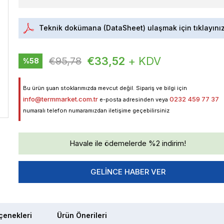
Teknik dokümana (DataSheet) ulaşmak için tıklayını
€33,52
+ KDV
€95,78
%
58
İndirim
Bu ürün şuan stoklarımızda mevcut değil. Sipariş ve bilgi için
info@termmarket.com.tr
0232 459 77 37
e-posta adresinden veya
numaralı telefon numaramızdan iletişime geçebilirsiniz
Havale ile ödemelerde %2 indirim!
GELINCE HABER VER
enekleri
Ürün Önerileri