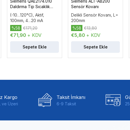
Siemens QAE2174.010
Siemens ALT-AB200
Daldırma Tip Sıcaklık
Sensör Kovanı
Sensörü
(-10…120°C), Aktif,
Delikli Sensör Kovanı, L=
100mm, 4…20 mA
200mm
%58
€171,20
%58
€13,80
€71,90
+ KDV
€5,80
+ KDV
Sepete Ekle
Sepete Ekle
iz Kargo
Taksit İmkanı
Gü
 ve Üzeri
6-9 Taksit
25