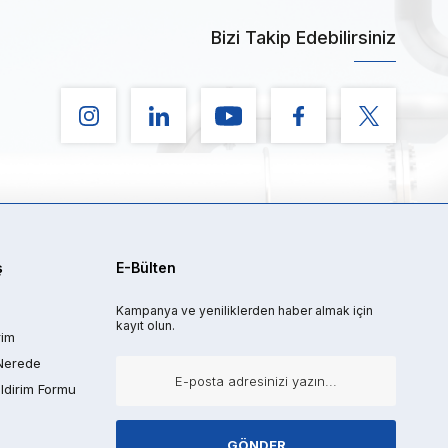
Bizi Takip Edebilirsiniz
ş
E-Bülten
Kampanya ve yeniliklerden haber almak için
kayıt olun.
rim
Nerede
ldirim Formu
GÖNDER