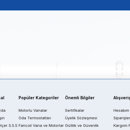
al
Popüler Kategoriler
Önemli Bilgiler
Alışveri
zda
Motorlu Vanalar
Sertifikalar
Hesabım
şın
Oda Termostatları
Üyelik Sözleşmesi
Siparişle
Ölçer S.S.S
Fancoil Vana ve Motorlar
Gizlilik ve Güvenlik
Kargom 