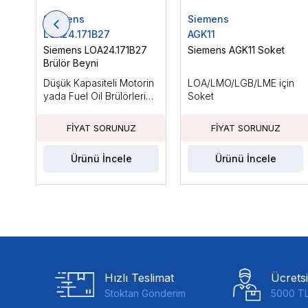
Siemens
Siemens
LOA24.171B27
AGK11
Siemens LOA24.171B27
Siemens AGK11 Soket
Brülör Beyni
Düşük Kapasiteli Motorin
LOA/LMO/LGB/LME için
yada Fuel Oil Brülörleri
Soket
için, Ts Max: 10sn
Ürünü İncele
Ürünü İncele
Hızlı Teslimat
Ücrets
Stoktan Gönderim
5000 TL