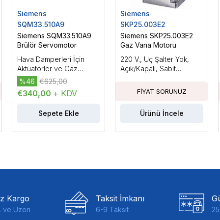
Siemens
Siemens
SQM33.510A9
SKP25.003E2
Siemens SQM33.510A9
Siemens SKP25.003E2
Brülör Servomotor
Gaz Vana Motoru
Hava Damperleri İçin
220 V., Uç Şalter Yok,
Aktüatörler ve Gaz
Açık/Kapalı, Sabit
Damperleri, Elektromotor
Basınçla, 22 mbar'a
%46
€625,00
Aktüatörler, AC/DC 24
Kadar Basınç Regülatörlü
€340,00
+ KDV
V.Tutma Torku:3Nm,
Kablo Uzunluğu: 150mm.
Sepete Ekle
Ürünü İncele
iz Kargo
Taksit İmkanı
Gü
 ve Üzeri
6-9 Taksit
25