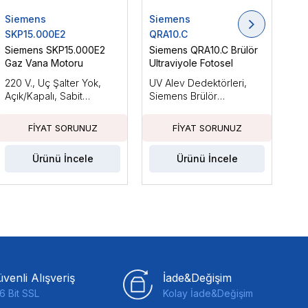
Siemens
Siemens
Si
SKP15.000E2
QRA10.C
LM
Siemens SKP15.000E2
Siemens QRA10.C Brülör
Si
Gaz Vana Motoru
Ultraviyole Fotosel
Brü
220 V., Uç Şalter Yok,
UV Alev Dedektörleri,
Ara
Açık/Kapalı, Sabit
Siemens Brülör
Küç
Basınçla
Kontrolleri ile Kullanım
Güc
İçin Tasarlanmıştır
Fan
Ka
Ürünü İncele
Ürünü İncele
venli Alışveriş
İade&Değişim
6 Bit SSL
Kolay İade&Değişim