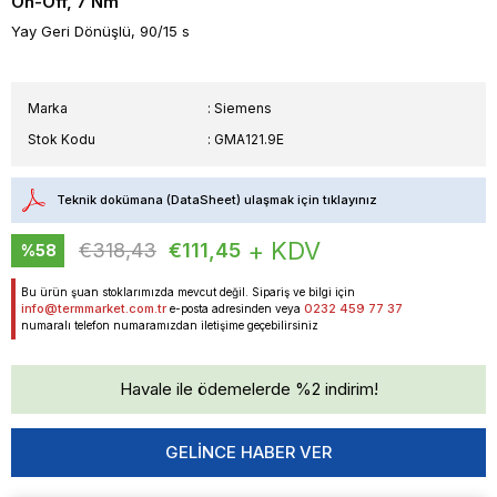
On-Off, 7 Nm
Yay Geri Dönüşlü, 90/15 s
Marka
:
Siemens
Stok Kodu
GMA121.9E
Teknik dokümana (DataSheet) ulaşmak için tıklayınız
+ KDV
€318,43
€111,45
%
58
İndirim
Bu ürün şuan stoklarımızda mevcut değil. Sipariş ve bilgi için
info@termmarket.com.tr
0232 459 77 37
e-posta adresinden veya
numaralı telefon numaramızdan iletişime geçebilirsiniz
Havale ile ödemelerde %2 indirim!
GELINCE HABER VER