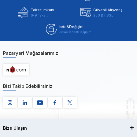
Taksit İmkanı
Güvenli Alışveriş
6-9 Taksit
256 Bit SSL
İade&Değişim
Kolay İade&Değişim
Pazaryeri Mağazalarımız
Bizi Takip Edebilirsiniz
Bize Ulaşın