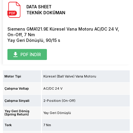
DATA SHEET
TEKNİK DOKÜMAN
Siemens GMA121.9E Küresel Vana Motoru AC/DC 24 V,
On-Off, 7 Nm
Yay Geri Dönüşlü, 90/15 s
PDF İNDİR
Motor Tipi
Küresel (Ball Valve) Vana Motoru
Çalışma Voltajı
AC/DC 24 V
Çalışma Sinyali
2-Position (On-Off)
Yay Geri Dönüş
Yay Geri Dönüşlü
(Spring Return)
Tork
7 Nm