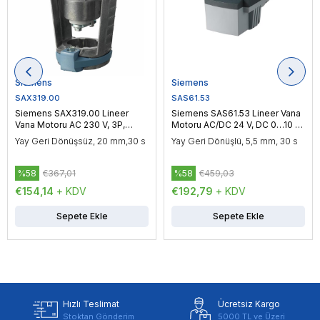
Siemens
Siemens
SAX319.00
SAS61.53
Siemens SAX319.00 Lineer
Siemens SAS61.53 Lineer Vana
Vana Motoru AC 230 V, 3P,
Motoru AC/DC 24 V, DC 0…10 V
Yüzer Kontrol, 800 N
/ DC 4…20 mA, Oransal Kontrol,
Yay Geri Dönüşsüz, 20 mm,30 s
Yay Geri Dönüşlü, 5,5 mm, 30 s
400 N
%58
€367,01
%58
€459,03
€154,14
+ KDV
€192,79
+ KDV
Sepete Ekle
Sepete Ekle
Hızlı Teslimat
Ücretsiz Kargo
Stoktan Gönderim
5000 TL ve Üzeri