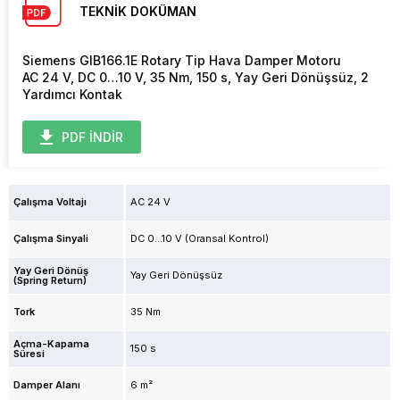
TEKNİK DOKÜMAN
Siemens GIB166.1E Rotary Tip Hava Damper Motoru
AC 24 V, DC 0…10 V, 35 Nm, 150 s, Yay Geri Dönüşsüz, 2
Yardımcı Kontak
PDF İNDİR
Çalışma Voltajı
AC 24 V
Çalışma Sinyali
DC 0...10 V (Oransal Kontrol)
Yay Geri Dönüş
Yay Geri Dönüşsüz
(Spring Return)
Tork
35 Nm
Açma-Kapama
150 s
Süresi
Damper Alanı
6 m²