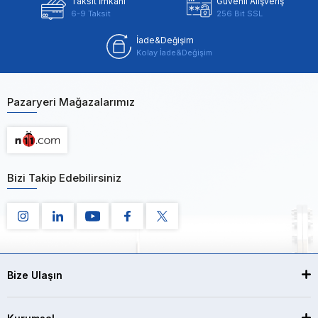
Taksit İmkanı
Güvenli Alışveriş
6-9 Taksit
256 Bit SSL
İade&Değişim
Kolay İade&Değişim
Pazaryeri Mağazalarımız
Bizi Takip Edebilirsiniz
Bize Ulaşın