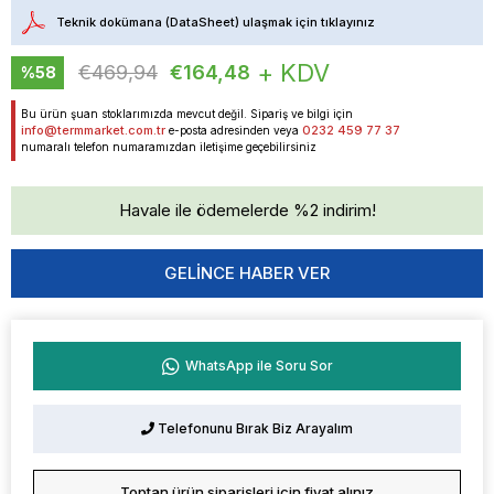
Teknik dokümana (DataSheet) ulaşmak için tıklayınız
+ KDV
€469,94
€164,48
%
58
İndirim
Bu ürün şuan stoklarımızda mevcut değil. Sipariş ve bilgi için
info@termmarket.com.tr
0232 459 77 37
e-posta adresinden veya
numaralı telefon numaramızdan iletişime geçebilirsiniz
Havale ile ödemelerde %2 indirim!
GELINCE HABER VER
WhatsApp ile Soru Sor
Telefonunu Bırak Biz Arayalım
Toptan ürün siparişleri için fiyat alınız