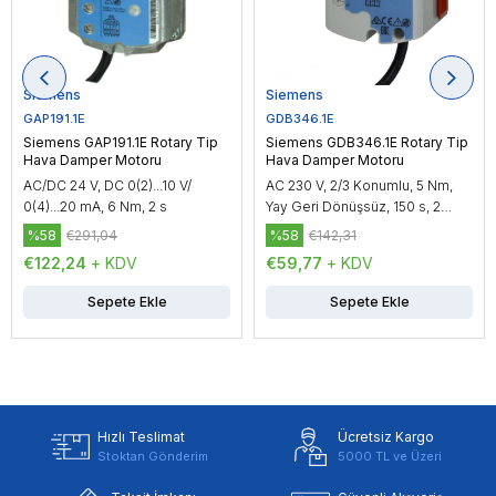
Siemens
Siemens
GAP191.1E
GDB346.1E
Siemens GAP191.1E Rotary Tip
Siemens GDB346.1E Rotary Tip
Hava Damper Motoru
Hava Damper Motoru
AC/DC 24 V, DC 0(2)...10 V/
AC 230 V, 2/3 Konumlu, 5 Nm,
0(4)...20 mA, 6 Nm, 2 s
Yay Geri Dönüşsüz, 150 s, 2
Yardımcı Kontak
%58
€291,04
%58
€142,31
€122,24
+ KDV
€59,77
+ KDV
Sepete Ekle
Sepete Ekle
Hızlı Teslimat
Ücretsiz Kargo
Stoktan Gönderim
5000 TL ve Üzeri