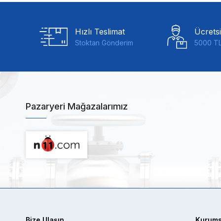
Hızlı Teslimat
Ücrets
Stoktan Gönderim
5000 TL
Pazaryeri Mağazalarımız
Bize Ulaşın
Kurums