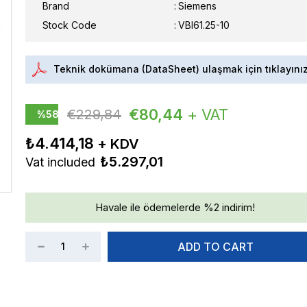
Brand
:
Siemens
Stock Code
VBI61.25-10
Teknik dokümana (DataSheet) ulaşmak için tıklayını
€80,44
+ VAT
€229,84
%
58
Discount
₺4.414,18
₺5.297,01
Vat included
Havale ile ödemelerde %2 indirim!