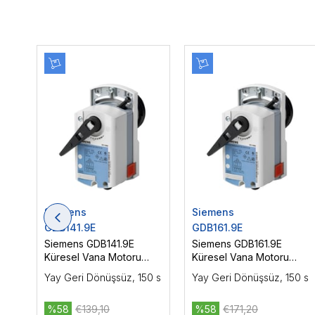
Siemens
Siemens
GDB141.9E
GDB161.9E
Siemens GDB141.9E
Siemens GDB161.9E
Küresel Vana Motoru
Küresel Vana Motoru
AC/DC 24 V, On-Off /
AC/DC 24 V, DC 0/2...10
Yay Geri Dönüşsüz, 150 s
Yay Geri Dönüşsüz, 150 s
Yüzer Kontrol, 5 Nm
V, Oransal Kontrol, 5 Nm
%58
€139,10
%58
€171,20