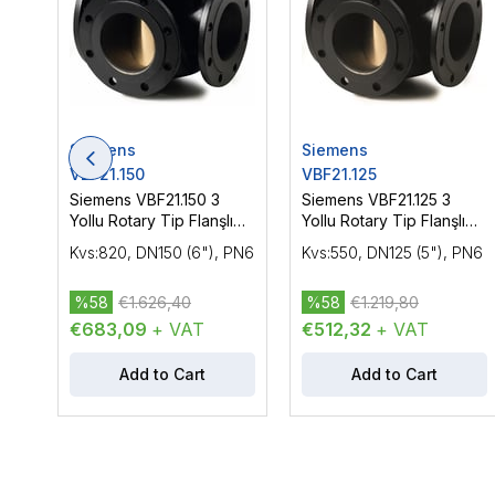
Siemens
Siemens
VBF21.150
VBF21.125
Siemens VBF21.150 3
Siemens VBF21.125 3
Yollu Rotary Tip Flanşlı
Yollu Rotary Tip Flanşlı
Vana Gövdesi DN150
Vana Gövdesi DN125
Kvs:820, DN150 (6"), PN6
Kvs:550, DN125 (5"), PN6
(6"), PN6
(5"), PN6
%58
€1.626,40
%58
€1.219,80
€683,09
+ VAT
€512,32
+ VAT
Add to Cart
Add to Cart