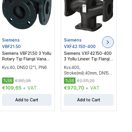
Siemens
Siemens
Si
VBF21.50
VXF42.150-400
VX
Siemens VBF21.50 3 Yollu
Siemens VXF42.150-400
Si
Rotary Tip Flanşlı Vana
3 Yollu Lineer Tip Flanşlı
3 Y
Gövdesi DN50 (2"), PN6
Vana Gövdesi, DN150
Va
Kvs:40, DN50 (2"), PN6
Kvs:400,
Kvs
(6"), PN16
(5"
Stroke(mil):40mm, DN150
Str
(6"), PN16
(5"
%58
€261,08
%58
€2.311,20
%
€109,65
+ VAT
€970,70
+ VAT
€7
Add to Cart
Add to Cart