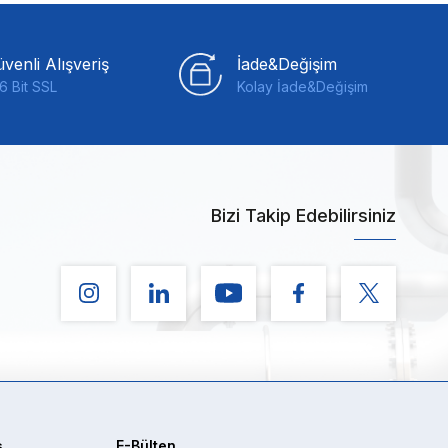
venli Alışveriş
İade&Değişim
6 Bit SSL
Kolay İade&Değişim
Bizi Takip Edebilirsiniz
ş
E-Bülten