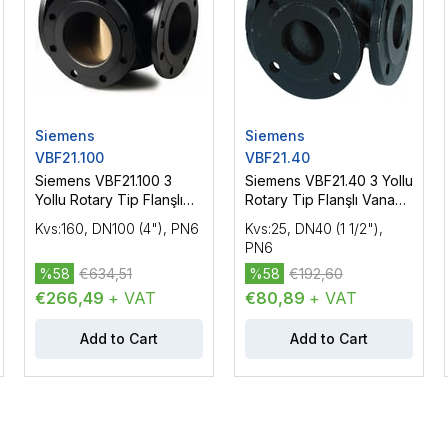
Siemens
Siemens
VBF21.100
VBF21.40
Siemens VBF21.100 3
Siemens VBF21.40 3 Yollu
Yollu Rotary Tip Flanşlı
Rotary Tip Flanşlı Vana
Vana Gövdesi DN100
Gövdesi DN40 (1 1/2"),
Kvs:160, DN100 (4"), PN6
Kvs:25, DN40 (1 1/2"),
(4"), PN6
PN6
PN6
%58
€634,51
%58
€192,60
€266,49
+ VAT
€80,89
+ VAT
Add to Cart
Add to Cart