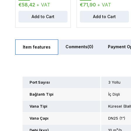
€58,42
+ VAT
€71,90
+ VAT
Add to Cart
Add to Cart
Comments
(0)
Payment O
Item features
Port Sayısı
3 Yollu
Bağlantı Tipi
İç Dişli
Vana Tipi
Küresel (Ball
Vana Çapı
DN25 (1")
Debi (kvs)
10 m³/h