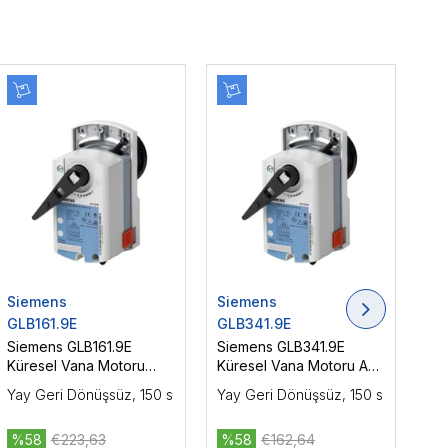
Siemens
Siemens
Si
GLB161.9E
GLB341.9E
GM
Siemens GLB161.9E
Siemens GLB341.9E
Si
Küresel Vana Motoru
Küresel Vana Motoru AC
Kü
AC/DC 24 V, DC 0/2...10
230 V, On-Off / Yüzer
AC/
Yay Geri Dönüşsüz, 150 s
Yay Geri Dönüşsüz, 150 s
Yay
V, Oransal Kontrol, 10 Nm
Kontrol, 10 Nm
Nm
%58
€223,63
%58
€162,64
%