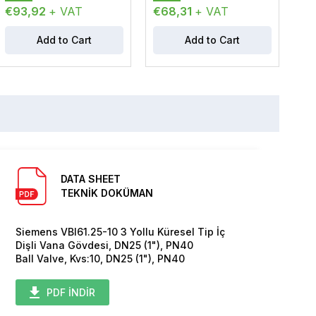
€93,92
+ VAT
€68,31
+ VAT
€1
Add to Cart
Add to Cart
DATA SHEET
TEKNİK DOKÜMAN
Siemens VBI61.25-10 3 Yollu Küresel Tip İç
Dişli Vana Gövdesi, DN25 (1"), PN40
Ball Valve, Kvs:10, DN25 (1"), PN40
PDF İNDİR