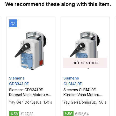
We recommend these along with this item.
OUT OF STOCK
Siemens
Siemens
GDB341.9E
GLB141.9E
Siemens GDB341.9E
Siemens GLB141.9E
Küresel Vana Motoru AC
Küresel Vana Motoru
230 V, On-Off / Yüzer
AC/DC 24 V, On-Off /
Yay Geri Dönüşsüz, 150 s
Yay Geri Dönüşsüz, 150 s
Kontrol, 5 Nm
Yüzer Kontrol, 10 Nm
%58
€127,33
%58
€162,64