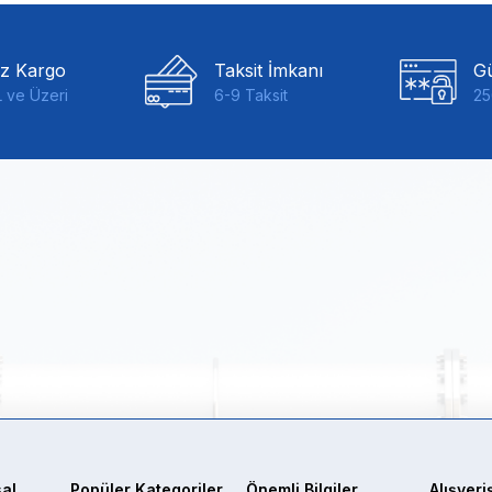
iz Kargo
Taksit İmkanı
Gü
 ve Üzeri
6-9 Taksit
25
al
Popüler Kategoriler
Önemli Bilgiler
Alışveri