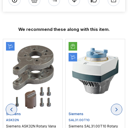
We recommend these along with this item.
Siemens
Siemens
ASK32N
SAL31.00T10
Siemens ASK32N Rotary Vana
Siemens SAL31.00T10 Rotary