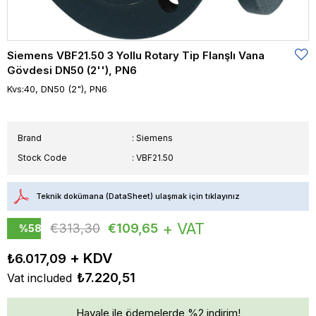
Siemens VBF21.50 3 Yollu Rotary Tip Flanşlı Vana
Gövdesi DN50 (2''), PN6
Kvs:40, DN50 (2"), PN6
Brand
:
Siemens
Stock Code
VBF21.50
Teknik dokümana (DataSheet) ulaşmak için tıklayınız
+ VAT
€313,30
€109,65
%
58
Discount
₺6.017,09
₺7.220,51
Vat included
Havale ile ödemelerde %2 indirim!