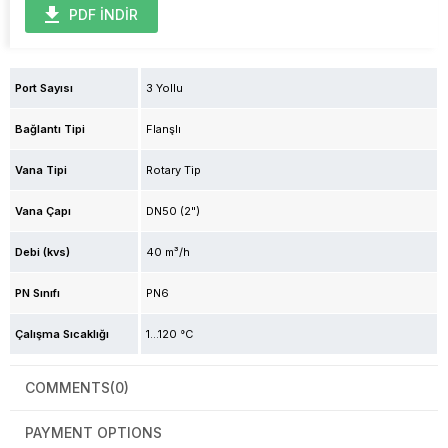
PDF İNDİR
Port Sayısı
3 Yollu
Bağlantı Tipi
Flanşlı
Vana Tipi
Rotary Tip
Vana Çapı
DN50 (2")
Debi (kvs)
40 m³/h
PN Sınıfı
PN6
Çalışma Sıcaklığı
1...120 °C
COMMENTS
(0)
PAYMENT OPTIONS