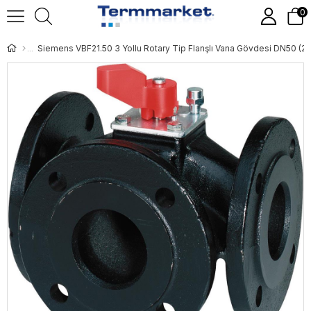
0
Siemens VBF21.50 3 Yollu Rotary Tip Flanşlı Vana Gövdesi DN50 (2''