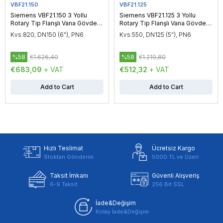
VBF21.150
VBF21.125
Siemens VBF21.150 3 Yollu
Siemens VBF21.125 3 Yollu
Rotary Tip Flanşlı Vana Gövdesi
Rotary Tip Flanşlı Vana Gövdesi
DN150 (6"), PN6
DN125 (5"), PN6
Kvs:820, DN150 (6"), PN6
Kvs:550, DN125 (5"), PN6
%58
€1.626,40
%58
€1.219,80
€683,09
+ VAT
€512,32
+ VAT
Add to Cart
Add to Cart
Hızlı Teslimat
Ücretsiz Kargo
Stoktan Gönderim
5000 TL ve Üzeri
Taksit İmkanı
Güvenli Alışveriş
6-9 Taksit
256 Bit SSL
İade&Değişim
Kolay İade&Değişim