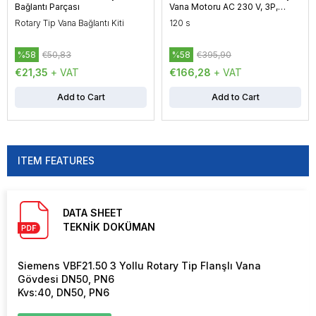
Bağlantı Parçası
Vana Motoru AC 230 V, 3P,
Yüzer Kontrol, 10 Nm
Rotary Tip Vana Bağlantı Kiti
120 s
%58
€50,83
%58
€395,90
€21,35
+ VAT
€166,28
+ VAT
Add to Cart
Add to Cart
ITEM FEATURES
DATA SHEET
TEKNİK DOKÜMAN
Siemens VBF21.50 3 Yollu Rotary Tip Flanşlı Vana
Gövdesi DN50, PN6
Kvs:40, DN50, PN6