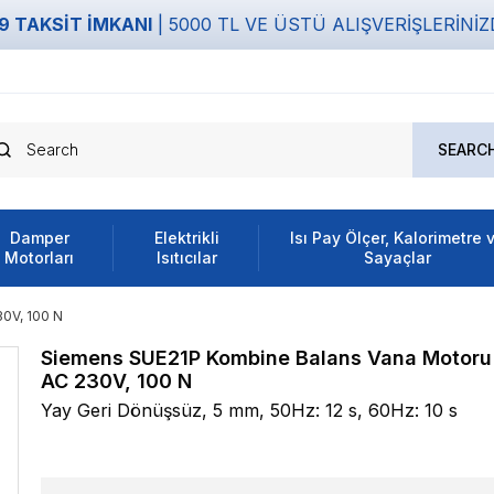
9 TAKSİT İMKANI
| 5000 TL VE ÜSTÜ ALIŞVERİŞLERİNİ
Damper
Elektrikli
Isı Pay Ölçer, Kalorimetre 
Motorları
Isıtıcılar
Sayaçlar
0V, 100 N
Siemens SUE21P Kombine Balans Vana Motoru
AC 230V, 100 N
Yay Geri Dönüşsüz, 5 mm, 50Hz: 12 s, 60Hz: 10 s