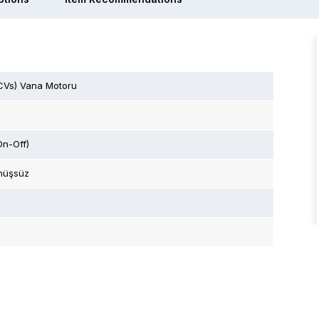
CVs) Vana Motoru
On-Off)
nüşsüz