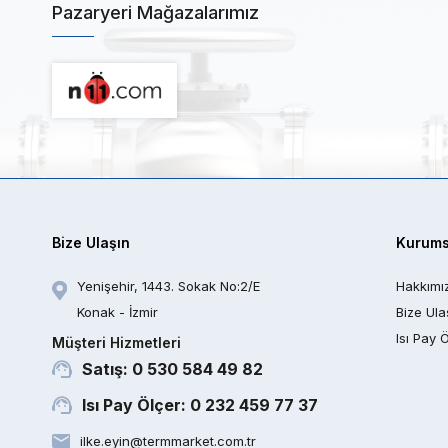
Pazaryeri Mağazalarımız
Bize Ulaşın
Kurums
Yenişehir, 1443. Sokak No:2/E
Hakkımı
Konak - İzmir
Bize Ula
Isı Pay 
Müşteri Hizmetleri
Satış: 0 530 584 49 82
Isı Pay Ölçer: 0 232 459 77 37
ilke.eyin@termmarket.com.tr