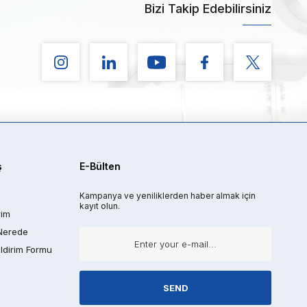
Bizi Takip Edebilirsiniz
ş
E-Bülten
Kampanya ve yeniliklerden haber almak için
kayıt olun.
rim
Nerede
ldirim Formu
SEND