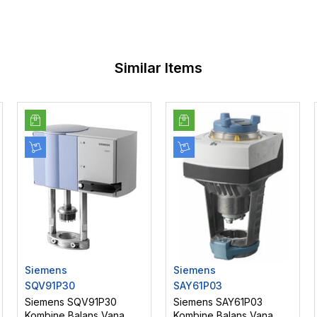
Similar Items
Siemens
Siemens
SQV91P30
SAY61P03
Siemens SQV91P30
Siemens SAY61P03
Kombine Balans Vana
Kombine Balans Vana