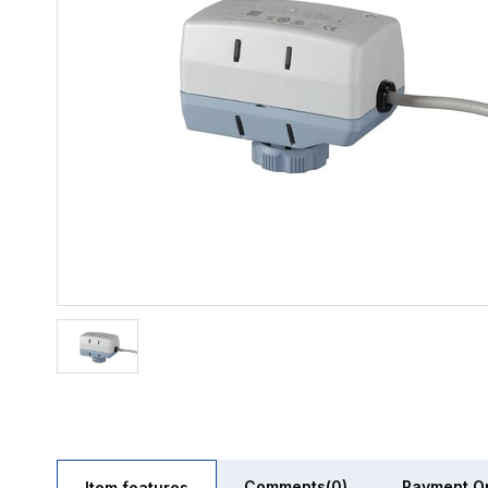
Comments
(0)
Payment O
Item features