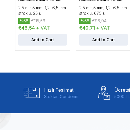
Motoru AC/DC 24 V, DC
Motoru AC 230 V, 3P,
2,5 mm;5 mm, 1,2...6,5 mm
2,5 mm;5 mm, 1,2...6,5 mm
0...10 V, Oransal Kontrol,
Yüzer Kontrol, 100 N
stroklu, 25 s
stroklu, 67.5 s
100 N
%58
€115,56
%58
€96,94
€48,54
+ VAT
€40,71
+ VAT
Add to Cart
Add to Cart
Hızlı Teslimat
Ücrets
Stoktan Gönderim
5000 TL