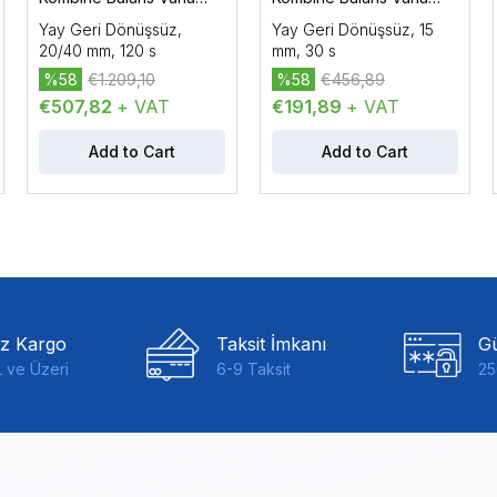
Motoru AC/DC 24 V, 3P /
Motoru AC/DC 24 V, DC
Yay Geri Dönüşsüz,
Yay Geri Dönüşsüz, 15
DC 0…10 V / DC 4…20
0...10 V / DC 4...20 mA,
20/40 mm, 120 s
mm, 30 s
mA, 1100 N
Oransal Kontrol, 200 N
%58
€1.209,10
%58
€456,89
€507,82
+ VAT
€191,89
+ VAT
Add to Cart
Add to Cart
iz Kargo
Taksit İmkanı
Gü
 ve Üzeri
6-9 Taksit
25