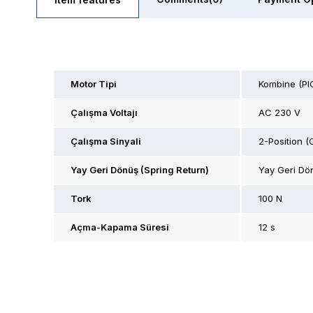
Motor Tipi
Kombine (PI
Çalışma Voltajı
AC 230 V
Çalışma Sinyali
2-Position (
Yay Geri Dönüş (Spring Return)
Yay Geri Dö
Tork
100 N
Açma-Kapama Süresi
12 s