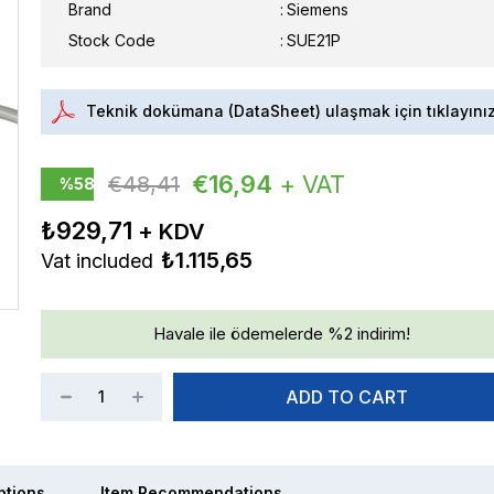
Brand
:
Siemens
Stock Code
SUE21P
Teknik dokümana (DataSheet) ulaşmak için tıklayını
€16,94
+ VAT
€48,41
%
58
Discount
₺929,71
₺1.115,65
Vat included
Havale ile ödemelerde %2 indirim!
ptions
Item Recommendations