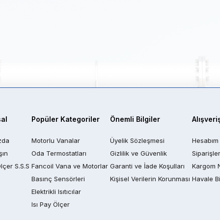
al
Popüler Kategoriler
Önemli Bilgiler
Alışveri
zda
Motorlu Vanalar
Üyelik Sözleşmesi
Hesabım
şın
Oda Termostatları
Gizlilik ve Güvenlik
Siparişle
Ölçer S.S.S
Fancoil Vana ve Motorlar
Garanti ve İade Koşulları
Kargom 
Basınç Sensörleri
Kişisel Verilerin Korunması
Havale Bi
Elektrikli Isıtıcılar
Isı Pay Ölçer