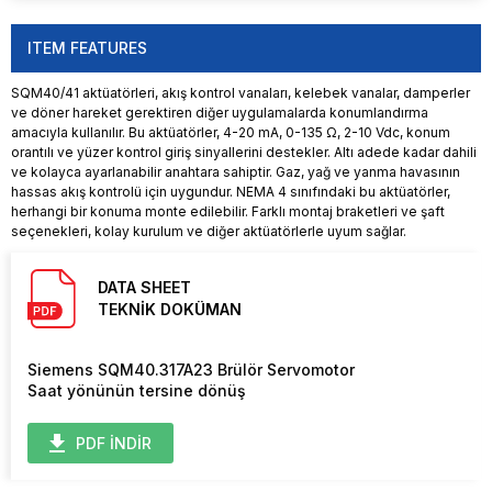
ITEM FEATURES
SQM40/41 aktüatörleri, akış kontrol vanaları, kelebek vanalar, damperler
ve döner hareket gerektiren diğer uygulamalarda konumlandırma
amacıyla kullanılır. Bu aktüatörler, 4-20 mA, 0-135 Ω, 2-10 Vdc, konum
orantılı ve yüzer kontrol giriş sinyallerini destekler. Altı adede kadar dahili
ve kolayca ayarlanabilir anahtara sahiptir. Gaz, yağ ve yanma havasının
hassas akış kontrolü için uygundur. NEMA 4 sınıfındaki bu aktüatörler,
herhangi bir konuma monte edilebilir. Farklı montaj braketleri ve şaft
seçenekleri, kolay kurulum ve diğer aktüatörlerle uyum sağlar.
DATA SHEET
TEKNİK DOKÜMAN
Siemens SQM40.317A23 Brülör Servomotor
Saat yönünün tersine dönüş
PDF İNDİR