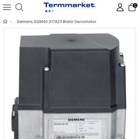
0
Siemens SQM40.317A23 Brülör Servomotor