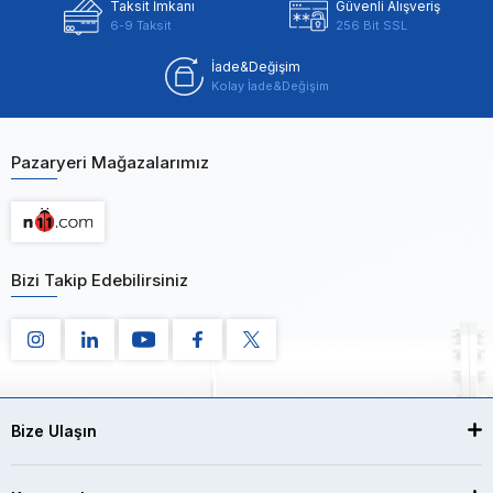
Taksit İmkanı
Güvenli Alışveriş
6-9 Taksit
256 Bit SSL
İade&Değişim
Kolay İade&Değişim
Pazaryeri Mağazalarımız
Bizi Takip Edebilirsiniz
Bize Ulaşın