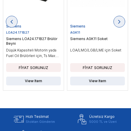
Siemens
Siemens
LOA24.171B27
AGK11
Siemens LOA24.171B27 Brülör
Siemens AGK11 Soket
Beyni
Düşük Kapasiteli Motorin yada
LOA/LMO/LGB/LME için Soket
Fuel Oil Brülörleri için, Ts Max:
10sn
View Item
View Item
Hızlı Teslimat
Ücretsiz Kargo
Stoktan Gönderim
5000 TL ve Üzeri