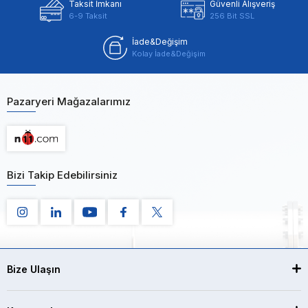
Taksit İmkanı
Güvenli Alışveriş
6-9 Taksit
256 Bit SSL
İade&Değişim
Kolay İade&Değişim
Pazaryeri Mağazalarımız
Bizi Takip Edebilirsiniz
Bize Ulaşın