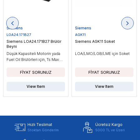
Siemens
Siemens
LOA24.171B27
AGK11
Siemens LOA24.171B27 Brülör
Siemens AGK11 Soket
Beyni
Düşük Kapasiteli Motorin yada
LOA/LMO/LGB/LME için Soket
Fuel Oil Brülörleri için, Ts Max:
10sn
View Item
View Item
Hızlı Teslimat
Ücretsiz Kargo
Stoktan Gönderim
5000 TL ve Üzeri