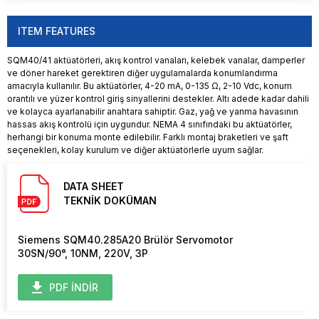
ITEM FEATURES
SQM40/41 aktüatörleri, akış kontrol vanaları, kelebek vanalar, damperler
ve döner hareket gerektiren diğer uygulamalarda konumlandırma
amacıyla kullanılır. Bu aktüatörler, 4-20 mA, 0-135 Ω, 2-10 Vdc, konum
orantılı ve yüzer kontrol giriş sinyallerini destekler. Altı adede kadar dahili
ve kolayca ayarlanabilir anahtara sahiptir. Gaz, yağ ve yanma havasının
hassas akış kontrolü için uygundur. NEMA 4 sınıfındaki bu aktüatörler,
herhangi bir konuma monte edilebilir. Farklı montaj braketleri ve şaft
seçenekleri, kolay kurulum ve diğer aktüatörlerle uyum sağlar.
DATA SHEET
TEKNİK DOKÜMAN
Siemens SQM40.285A20 Brülör Servomotor
30SN/90°, 10NM, 220V, 3P
PDF İNDİR