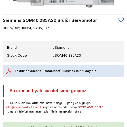
Siemens SQM40.285A20 Brülör Servomotor
30SN/90°, 10NM, 220V, 3P
Brand
:
Siemens
Stock Code
SQM40.285A20
Teknik dokümana (DataSheet) ulaşmak için tıklayınız
Bu ürünün fiyatı için iletişime geçiniz.
Bu ürün şuan stoklarımızda mevcut değil. Sipariş ve bilgi için
info@termmarket.com.tr
0232 459 77 37
e-posta adresinden veya
numaralı telefon numaramızdan iletişime geçebilirsiniz